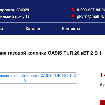
Воронеж, 394029
8-900-927-84-9
инский пр-т, 18
gkvrn@mail.ru
ая
Каталог
Контакты
ия газовой колонки OASIS TUR 20 кВТ 2 В 1
1 
Ар