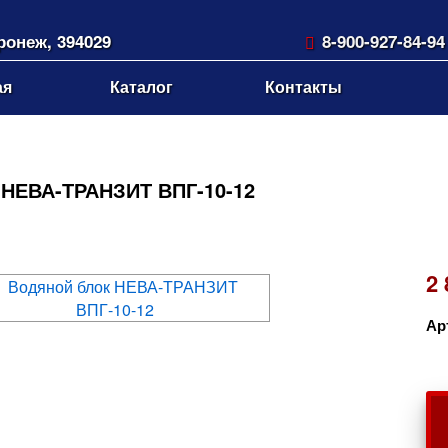
оронеж, 394029
8-900-927-84-94
нский пр-т, 18
gkvrn@mail.ru
ая
Каталог
Контакты
 НЕВА-ТРАНЗИТ ВПГ-10-12
2 
Ар