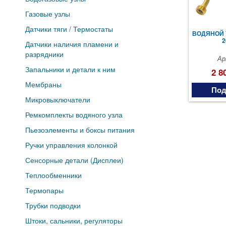
Газовые узлы
Датчики тяги / Термостаты
ВОДЯНОЙ У
2
Датчики наличия пламени и
разрядники
Ар
Запальники и детали к ним
2 8
Мембраны
Под
Микровыключатели
Ремкомплекты водяного узла
Пьезоэлементы и боксы питания
Ручки управления колонкой
Сенсорные детали (Дисплеи)
Теплообменники
Термопары
Трубки подводки
Штоки, сальники, регуляторы