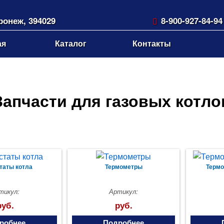
оронеж, 394029
8-900-927-84-94
нский пр-т, 18
gkvrn@mail.ru
ая
Каталог
Контакты
Запчасти для газовых котло
таты котла
Термометры
Термо
тикул:
Артикул:
руб.
руб.
робнее
Подробнее